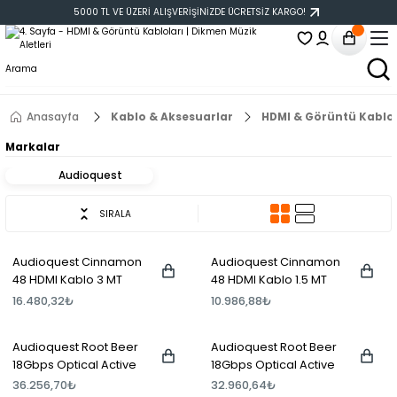
5000 TL VE ÜZERİ ALIŞVERİŞİNİZDE ÜCRETSİZ KARGO!
Anasayfa
Kablo & Aksesuarlar
HDMI & Görüntü Kablol
Markalar
Audioquest
SIRALA
Audioquest Cinnamon
Audioquest Cinnamon
48 HDMI Kablo 3 MT
48 HDMI Kablo 1.5 MT
16.480,32₺
10.986,88₺
Audioquest Root Beer
Audioquest Root Beer
18Gbps Optical Active
18Gbps Optical Active
HDMI 2.0b Kablo 15
HDMI 2.0b Kablo 10
36.256,70₺
32.960,64₺