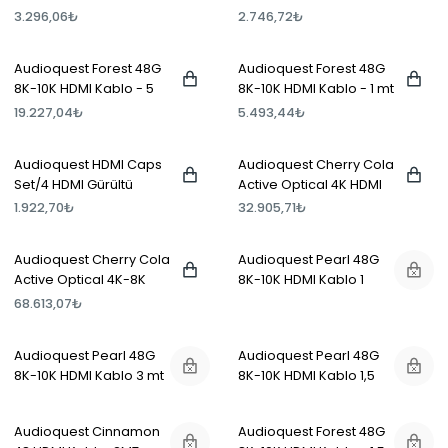
3.296,06₺
2.746,72₺
Audioquest Forest 48G
Audioquest Forest 48G
8K-10K HDMI Kablo - 5
8K-10K HDMI Kablo - 1 mt
mt
19.227,04₺
5.493,44₺
Audioquest HDMI Caps
Audioquest Cherry Cola
Set/4 HDMI Gürültü
Active Optical 4K HDMI
Önleyici Kapaklar
Kablo 5 MT
1.922,70₺
32.905,71₺
Audioquest Cherry Cola
Audioquest Pearl 48G
Active Optical 4K-8K
8K-10K HDMI Kablo 1
HDMI Kablo 10mt
metre
68.613,07₺
Audioquest Pearl 48G
Audioquest Pearl 48G
8K-10K HDMI Kablo 3 mt
8K-10K HDMI Kablo 1,5
mt
Audioquest Cinnamon
Audioquest Forest 48G