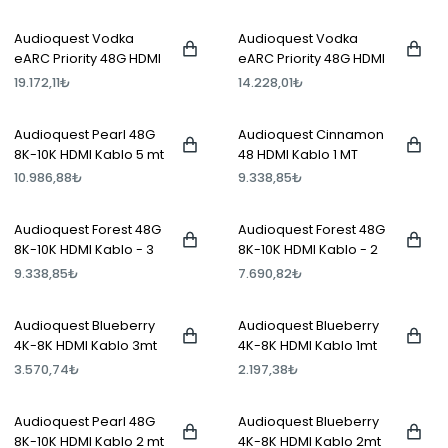
metre
metre
Audioquest Vodka
Audioquest Vodka
eARC Priority 48G HDMI
eARC Priority 48G HDMI
Kablo 2 metre
Kablo 1 metre
19.172,11₺
14.228,01₺
Audioquest Pearl 48G
Audioquest Cinnamon
8K-10K HDMI Kablo 5 mt
48 HDMI Kablo 1 MT
10.986,88₺
9.338,85₺
Audioquest Forest 48G
Audioquest Forest 48G
8K-10K HDMI Kablo - 3
8K-10K HDMI Kablo - 2
mt
mt
9.338,85₺
7.690,82₺
Audioquest Blueberry
Audioquest Blueberry
4K-8K HDMI Kablo 3mt
4K-8K HDMI Kablo 1mt
3.570,74₺
2.197,38₺
Audioquest Pearl 48G
Audioquest Blueberry
8K-10K HDMI Kablo 2 mt
4K-8K HDMI Kablo 2mt