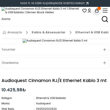
5000 TL VE ÜZERİ ALIŞVERİŞİNİZDE ÜCRETSİZ KARGO!
Anasayfa
Kablo & Aksesuarlar
Ethernet & USB Kabl
Yorumlar
Önerileriniz
Audioquest Cinnamon RJ/E Ethernet Kablo 3 mt
10.425,98₺
Kategori
Ethernet & USB Kablolar
Marka
Audioquest
Stok Kodu
092592002920