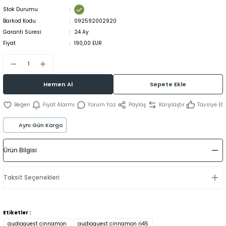
Stok Durumu
Barkod Kodu
092592002920
Garanti Süresi
24 Ay
Fiyat
190,00 EUR
Hemen Al
Sepete Ekle
Fiyat Alarmı
Yorum Yaz
Paylaş
Karşılaştır
Tavsiye Et
Aynı Gün Kargo
Ürün Bilgisi
Taksit Seçenekleri
Etiketler :
audioquest cinnamon
audioquest cinnamon rj45