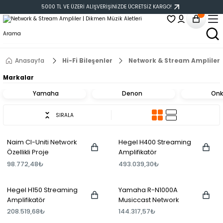
5000 TL VE ÜZERİ ALIŞVERİŞİNİZDE ÜCRETSİZ KARGO!
Anasayfa
Hi-Fi Bileşenler
Network & Stream Ampliler
Markalar
Yamaha
Denon
Onk
SIRALA
Naim CI-Uniti Network
Hegel H400 Streaming
Özellikli Proje
Amplifikatör
Amplifikatörü
98.772,48₺
493.039,30₺
Hegel H150 Streaming
Yamaha R-N1000A
Amplifikatör
Musiccast Network
Stereo Receiver Gri
208.519,68₺
144.317,57₺