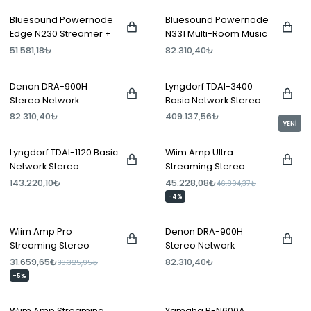
Bluesound Powernode
Bluesound Powernode
Edge N230 Streamer +
N331 Multi-Room Music
Amplifikatör
Streaming Amplifier
51.581,18₺
82.310,40₺
Denon DRA-900H
Lyngdorf TDAI-3400
Stereo Network
Basic Network Stereo
Receiver Gri
Amplifier
82.310,40₺
409.137,56₺
YENİ
Lyngdorf TDAI-1120 Basic
Wiim Amp Ultra
Network Stereo
Streaming Stereo
Amplifier
Amplifier Space Grey
143.220,10₺
45.228,08₺
46.894,37₺
-4%
Wiim Amp Pro
Denon DRA-900H
Streaming Stereo
Stereo Network
Amplifier Space Grey
Receiver Siyah
31.659,65₺
82.310,40₺
33.325,95₺
-5%
Wiim Amp Streaming
Yamaha R-N600A