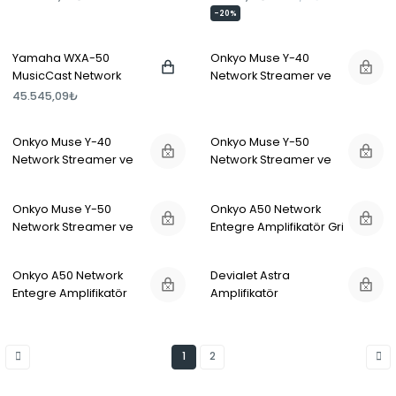
-20%
Yamaha WXA-50
Onkyo Muse Y-40
MusicCast Network
Network Streamer ve
Streaming Amplifer
Entegre Amfi Gri
45.545,09₺
Onkyo Muse Y-40
Onkyo Muse Y-50
Network Streamer ve
Network Streamer ve
Entegre Amfi Siyah
Entegre Amfi Gri
Onkyo Muse Y-50
Onkyo A50 Network
Network Streamer ve
Entegre Amplifikatör Gri
Entegre Amfi Siyah
Onkyo A50 Network
Devialet Astra
Entegre Amplifikatör
Amplifikatör
Siyah
1
2