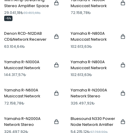
Stereo Amplifier Space
Musiccast Network
Grey
Stereo Receiver Gri
29.041,18₺
72.158,78₺
30.469,44₺
-5%
Denon RCD-N12DAB
Yamaha R-N800A
CD&Network Receiver
Musiccast Network
Siyah
Stereo Receiver Siyah
63.104,64₺
102.613,63₺
Yamaha R-N1000A
Yamaha R-N800A
Musiccast Network
Musiccast Network
Stereo Receiver Siyah
Stereo Receiver Gri
144.317,57₺
102.613,63₺
Yamaha R-N600A
Yamaha R-N2000A
Musiccast Network
Network Stereo
Stereo Receiver Siyah
Receiver Siyah
72.158,78₺
326.497,92₺
Yamaha R-N2000A
Bluesound N330 Power
Network Stereo
Node Network Amlifier
Receiver Gri
326.497,92₺
54.215,12₺
67.768,90₺