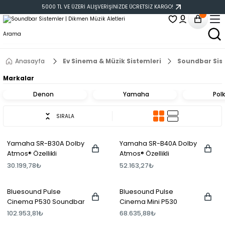
5000 TL VE ÜZERİ ALIŞVERİŞİNİZDE ÜCRETSİZ KARGO!
Anasayfa
Ev Sinema & Müzik Sistemleri
Soundbar Sis
Markalar
Denon
Yamaha
Pol
SIRALA
Yamaha SR-B30A Dolby
Yamaha SR-B40A Dolby
Atmos® Özellikli
Atmos® Özellikli
Soundbar
Soundbar
30.199,78₺
52.163,27₺
Bluesound Pulse
Bluesound Pulse
Cinema P530 Soundbar
Cinema Mini P530
with Dolby Atmos
Soundbar with Dolby
102.953,81₺
68.635,88₺
Atmos