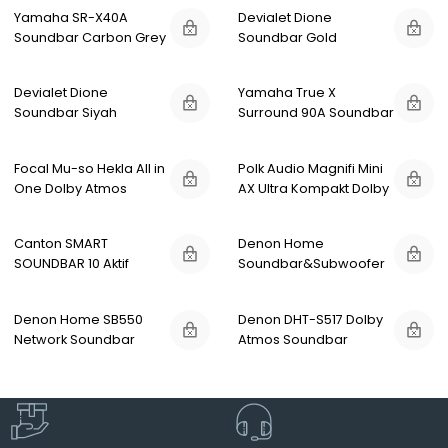
Yamaha SR-X40A
Devialet Dione
Soundbar Carbon Grey
Soundbar Gold
Devialet Dione
Yamaha True X
Soundbar Siyah
Surround 90A Soundbar
Focal Mu-so Hekla All in
Polk Audio Magnifi Mini
One Dolby Atmos
AX Ultra Kompakt Dolby
Sound System
Atmos Soundbar
Canton SMART
Denon Home
SOUNDBAR 10 Aktif
Soundbar&Subwoofer
Kablosuz Smart
Sistem
Soundbar Siyah
Denon Home SB550
Denon DHT-S517 Dolby
Network Soundbar
Atmos Soundbar
Speakers