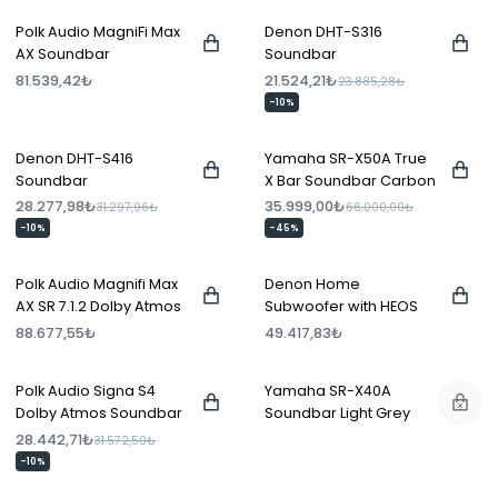
Polk Audio MagniFi Max
Denon DHT-S316
AX Soundbar
Soundbar
81.539,42₺
21.524,21₺
23.885,28₺
-10%
Denon DHT-S416
Yamaha SR-X50A True
Soundbar
X Bar Soundbar Carbon
Grey
28.277,98₺
35.999,00₺
31.297,96₺
66.000,00₺
-10%
-45%
Polk Audio Magnifi Max
Denon Home
AX SR 7.1.2 Dolby Atmos
Subwoofer with HEOS
/ DTS:X Soundbar
Built-in
88.677,55₺
49.417,83₺
Polk Audio Signa S4
Yamaha SR-X40A
Dolby Atmos Soundbar
Soundbar Light Grey
Speakers
28.442,71₺
31.572,50₺
-10%