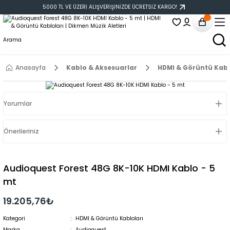
5000 TL VE ÜZERİ ALIŞVERİŞİNİZDE ÜCRETSİZ KARGO!
Anasayfa
Kablo & Aksesuarlar
HDMI & Görüntü Kabl
Yorumlar
Önerileriniz
Audioquest Forest 48G 8K-10K HDMI Kablo - 5
mt
19.205,76₺
Kategori
HDMI & Görüntü Kabloları
Marka
Audioquest