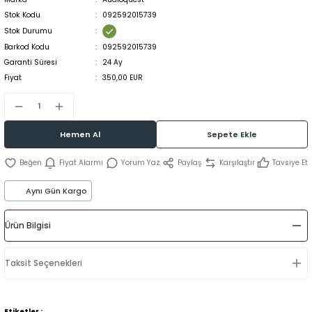
Stok Kodu
092592015739
Stok Durumu
Barkod Kodu
092592015739
Garanti Süresi
24 Ay
Fiyat
350,00 EUR
Hemen Al
Sepete Ekle
Fiyat Alarmı
Yorum Yaz
Paylaş
Karşılaştır
Tavsiye Et
Aynı Gün Kargo
Ürün Bilgisi
Taksit Seçenekleri
Etiketler :