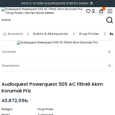
5000 TL VE ÜZERİ ALIŞVERİŞİNİZDE ÜCRETSİZ KARGO!
Anasayfa
Kablo & Aksesuarlar
Grup Prizler
Aud
Yorumlar
Önerileriniz
Audioquest Powerquest 505 AC Filtreli Akım
Korumalı Priz
43.872,05₺
Kategori
Grup Prizler
Marka
Audioquest