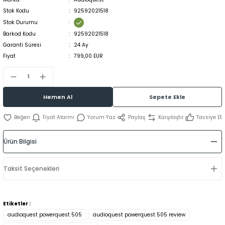
Stok Kodu
92592021518
Stok Durumu
Barkod Kodu
92592021518
Garanti Süresi
24 Ay
Fiyat
799,00 EUR
Hemen Al
Sepete Ekle
Fiyat Alarmı
Yorum Yaz
Paylaş
Karşılaştır
Tavsiye Et
Ürün Bilgisi
Taksit Seçenekleri
Etiketler :
audioquest powerquest 505
audioquest powerquest 505 review