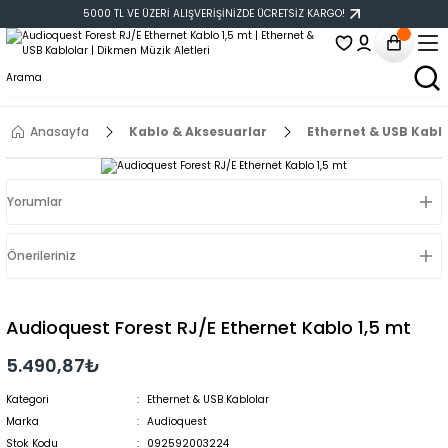
5000 TL VE ÜZERİ ALIŞVERİŞİNİZDE ÜCRETSİZ KARGO!
Anasayfa
Kablo & Aksesuarlar
Ethernet & USB Kabl
Yorumlar
Önerileriniz
Audioquest Forest RJ/E Ethernet Kablo 1,5 mt
5.490,87₺
Kategori
Ethernet & USB Kablolar
Marka
Audioquest
Stok Kodu
092592003224