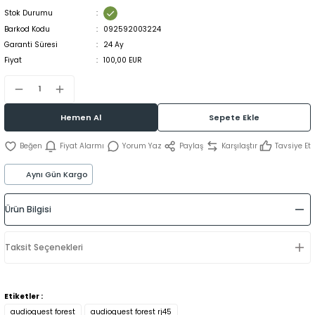
Stok Durumu
Barkod Kodu
092592003224
Garanti Süresi
24 Ay
Fiyat
100,00 EUR
Hemen Al
Sepete Ekle
Fiyat Alarmı
Yorum Yaz
Paylaş
Karşılaştır
Tavsiye Et
Aynı Gün Kargo
Ürün Bilgisi
Taksit Seçenekleri
Etiketler :
audioquest forest
audioquest forest rj45