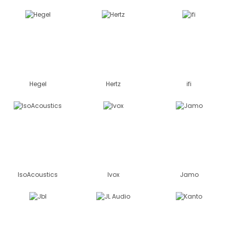
Hegel
Hertz
ifi
IsoAcoustics
Ivox
Jamo