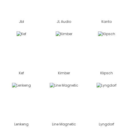
Jbl
JL Audio
Kanto
Kef
Kimber
Klipsch
Lenkeng
Line Magnetic
Lyngdorf