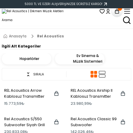
5000 TL VE ÜZERİ ALIŞVERİŞİNİZDE ÜCRETSİZ KARGO!
Anasayfa
Rel Acoustics
İlgili Alt Kategoriler
Ev Sinema &
Hoparlörler
Müzik Sistemleri
SIRALA
REL Acoustics Arrow
REL Acoustics Airship II
Kablosuz Transmitter
Kablosuz Transmitter
15.773,59₺
23.980,99₺
Rel Acoustics S/550
Rel Acoustics Classic 99
Subwoofer Siyah Grill
Subwoofer
230.833,08₺
142.026,46₺