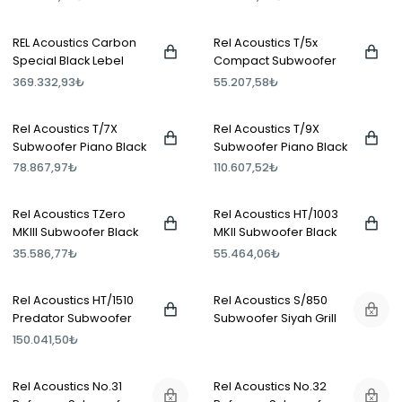
REL Acoustics Carbon
Rel Acoustics T/5x
Special Black Lebel
Compact Subwoofer
Subwoofer Premium
Piano Black
369.332,93₺
55.207,58₺
Wood
Rel Acoustics T/7X
Rel Acoustics T/9X
Subwoofer Piano Black
Subwoofer Piano Black
78.867,97₺
110.607,52₺
Rel Acoustics TZero
Rel Acoustics HT/1003
MKIII Subwoofer Black
MKII Subwoofer Black
35.586,77₺
55.464,06₺
Rel Acoustics HT/1510
Rel Acoustics S/850
Predator Subwoofer
Subwoofer Siyah Grill
Black
150.041,50₺
Rel Acoustics No.31
Rel Acoustics No.32