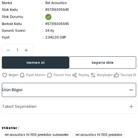
Marka
Rel Acoustics
Stok Kodu
857316005645
Stok Durumu
Barkod Kodu
857316005645
Garanti Süresi
24 Ay
Fiyat
2.340,00 GBP
Hemen Al
Sepete Ekle
Fiyat Alarmı
Yorum Yaz
Paylaş
Karşılaştır
Tavsiye Et
Ürün Bilgisi
Taksit Seçenekleri
Etiketler :
rel acoustics ht 1510 predator subwoofer
rel acoustics ht 1510 predator