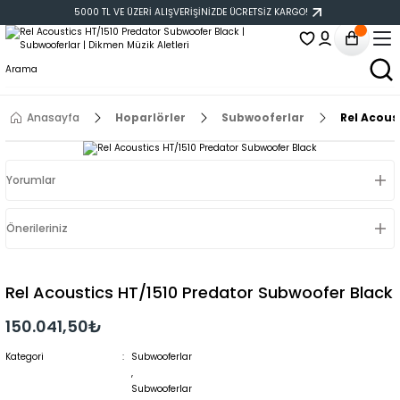
5000 TL VE ÜZERİ ALIŞVERİŞİNİZDE ÜCRETSİZ KARGO!
Anasayfa
Hoparlörler
Subwooferlar
Rel Acous
Yorumlar
Önerileriniz
Rel Acoustics HT/1510 Predator Subwoofer Black
150.041,50₺
Kategori
Subwooferlar
,
Subwooferlar