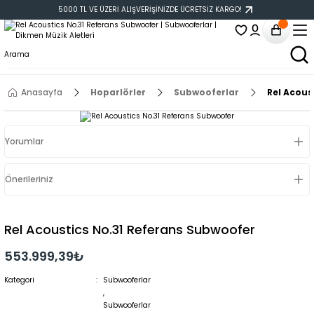
5000 TL VE ÜZERİ ALIŞVERİŞİNİZDE ÜCRETSİZ KARGO!
Anasayfa
Hoparlörler
Subwooferlar
Rel Acous
Yorumlar
Önerileriniz
Rel Acoustics No.31 Referans Subwoofer
553.999,39₺
Kategori
Subwooferlar
,
Subwooferlar