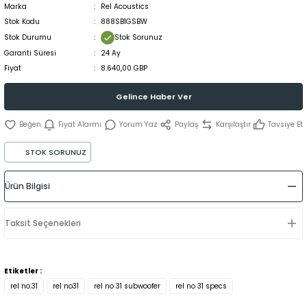
Marka
Rel Acoustics
Stok Kodu
888SB1GSBW
Stok Durumu
Stok Sorunuz
Garanti Süresi
24 Ay
Fiyat
8.640,00 GBP
Gelince Haber Ver
Fiyat Alarmı
Yorum Yaz
Paylaş
Karşılaştır
Tavsiye Et
STOK SORUNUZ
Ürün Bilgisi
Taksit Seçenekleri
Etiketler :
rel no.31
rel no31
rel no 31 subwoofer
rel no 31 specs