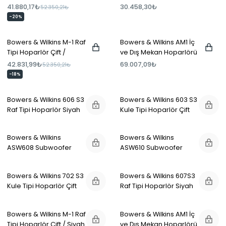
Hoparlör Siyah
Hoparlör Çift Beyaz
41.880,17₺
30.458,30₺
52.350,21₺
-20%
Bowers & Wilkins M-1 Raf
Bowers & Wilkins AM1 İç
Tipi Hoparlör Çift /
ve Dış Mekan Hoparlörü
Beyaz
Çift / Siyah
42.831,99₺
69.007,09₺
52.350,21₺
-18%
Bowers & Wilkins 606 S3
Bowers & Wilkins 603 S3
Raf Tipi Hoparlör Siyah
Kule Tipi Hoparlör Çift
Çift
Siyah
Bowers & Wilkins
Bowers & Wilkins
ASW608 Subwoofer
ASW610 Subwoofer
Siyah
Siyah
Bowers & Wilkins 702 S3
Bowers & Wilkins 607S3
Kule Tipi Hoparlör Çift
Raf Tipi Hoparlör Siyah
Piano Siyah
Çift
Bowers & Wilkins M-1 Raf
Bowers & Wilkins AM1 İç
Tipi Hoparlör Çift / Siyah
ve Dış Mekan Hoparlörü