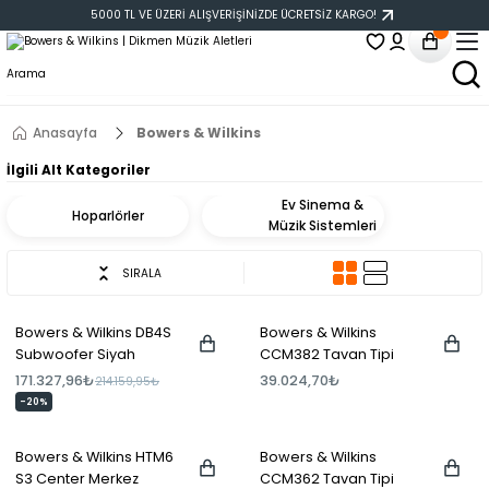
5000 TL VE ÜZERİ ALIŞVERİŞİNİZDE ÜCRETSİZ KARGO!
Anasayfa
Bowers & Wilkins
İlgili Alt Kategoriler
Ev Sinema &
Hoparlörler
Müzik Sistemleri
SIRALA
Bowers & Wilkins DB4S
Bowers & Wilkins
Subwoofer Siyah
CCM382 Tavan Tipi
Hoparlör Çift Beyaz
171.327,96₺
39.024,70₺
214.159,95₺
-20%
Bowers & Wilkins HTM6
Bowers & Wilkins
S3 Center Merkez
CCM362 Tavan Tipi