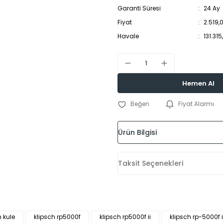
Garanti Süresi
24 Ay
Fiyat
2.519,
Havale
131.31
Hemen Al
Fiyat Alarmı
Ürün Bilgisi
Taksit Seçenekleri
h kule
klipsch rp5000f
klipsch rp5000f ii
klipsch rp-5000f i