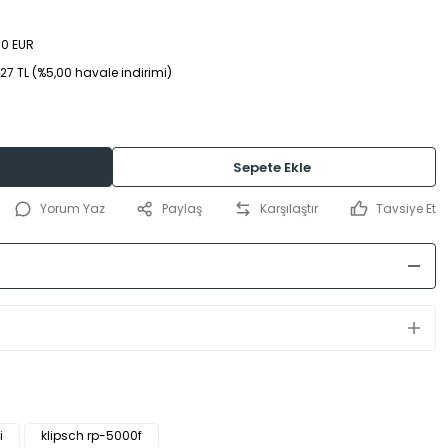
00 EUR
5,27 TL (%5,00 havale indirimi)
Sepete Ekle
Yorum Yaz
Paylaş
Karşılaştır
Tavsiye Et
i
klipsch rp-5000f