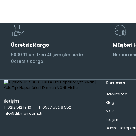
Subwoofer Kabloları
Ücretsiz Kargo
Müşteri 
5000 TL ve Üzeri Alışverişlerinizde
Numaramız
Ücretsiz Kargo
Kurumsal
Hakkımızda
İletişim
Blog
T: 0212 512 19 10 - 11 T: 0507 552 8 552
S.S.S
info@dikmen.com.ttr
İletişim
Banka Hesaplar