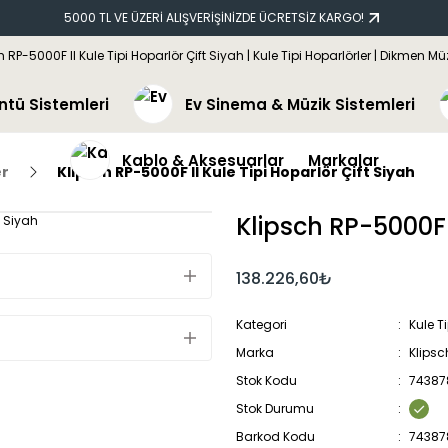
5000 TL VE ÜZERİ ALIŞVERİŞİNİZDE ÜCRETSİZ KARGO!
ntü Sistemleri
Ev Sinema & Müzik Sistemleri
Kablo & Aksesuarlar
Markalar
er
Klipsch RP-5000F II Kule Tipi Hoparlör Çift Siyah
Klipsch RP-5000F I
138.226,60₺
Kategori
Kule T
Marka
Klipsc
Stok Kodu
74387
Stok Durumu
Barkod Kodu
74387