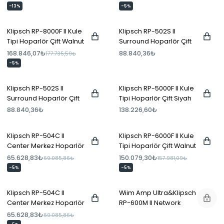
Siyah
-13%
-5%
Klipsch RP-8000F II Kule
Klipsch RP-502S II
Tipi Hoparlör Çift Walnut
Surround Hoparlör Çift
Walnut
168.846,07₺
88.840,36₺
177.735,59₺
-5%
Klipsch RP-502S II
Klipsch RP-5000F II Kule
Surround Hoparlör Çift
Tipi Hoparlör Çift Siyah
Siyah
88.840,36₺
138.226,60₺
Klipsch RP-504C II
Klipsch RP-6000F II Kule
Center Merkez Hoparlör
Tipi Hoparlör Çift Walnut
Walnut
65.628,83₺
150.079,30₺
69.085,86₺
157.981,09₺
-5%
-5%
Klipsch RP-504C II
Wiim Amp Ultra&Klipsch
Center Merkez Hoparlör
RP-600M II Network
Siyah
Müzik Sistemi
65.628,83₺
69.085,86₺