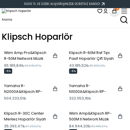
5000 TL VE ÜZERİ ALIŞVERİŞİNİZDE ÜCRETSİZ KARGO!
0
Klipsch Hoparlör
Wiim Amp Pro&Klipsch
Klipsch R-60M Raf Tipi
R-50M Network Müzik
Pasif Hoparlör Çift Siyah
Sistemi
65.189,84₺
43.185,52₺
68.646,87₺
45.490,21₺
-5%
-5%
Yamaha R-
Yamaha R-
N2000A&Klipsch RP-
N1000A&Klipsch RP-
8000F II Network Müzik
8000F II Network Müzik
504.233,51₺
322.053,16₺
Sistemi
Sistemi
Klipsch R-30C Center
Wiim Amp&Klipsch RP-
Merkez Hoparlör Siyah
500M II Network Müzik
Sistemi
35.393,47₺
84.944,33₺
37.259,17₺
89.443,97₺