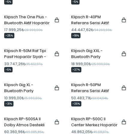
-5%
-5%
Klipsch The One Plus -
Klipsch R-40PM
Bluetooth Aktif Hoparlör
Referans Serisi Aktif
Mat Siyah
Bluetooth Hoparlör -
17.999,25₺
44.447,62₺
23.999,00₺
54.269,99₺
Çift
-25%
-18%
Klipsch R-50M Raf Tipi
Klipsch Gig XXL -
Pasif Hoparlör Siyah -
Bluetooth Party
Çift
Hoparlör
33.747,26₺
18.999,00₺
35.612,97₺
25.999,00₺
-5%
-27%
Klipsch Gig XL -
Klipsch R-50PM
Bluetooth Party
Referans Serisi Aktif
Hoparlör
Bluetooth Hoparlör -
10.999,00₺
50.483,71₺
15.999,00₺
63.104,64₺
Çift
-31%
-20%
Klipsch RP-500SA II
Klipsch RP-500C II
Dolby Atmos Destekli
Center Merkez Hoparlör
Surround Hoparlör
Ceviz
60.360,96₺
46.862,05₺
69.085,86₺
49.331,37₺