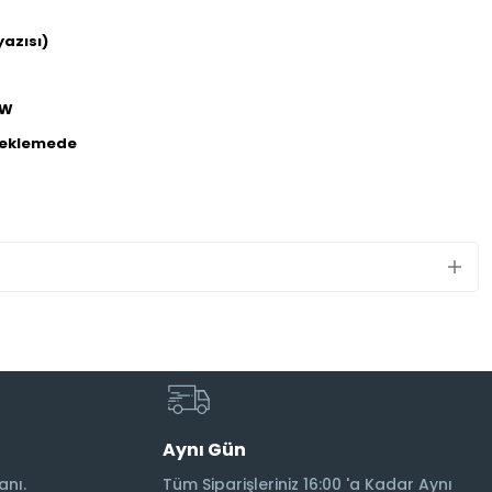
azısı)
0W
beklemede
Aynı Gün
anı.
Tüm Siparişleriniz 16:00 'a Kadar Aynı