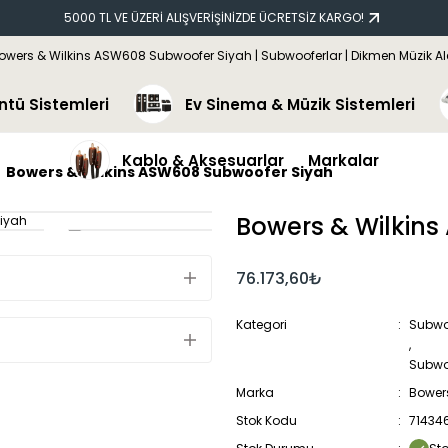
5000 TL VE ÜZERİ ALIŞVERİŞİNİZDE ÜCRETSİZ KARGO!
ntü Sistemleri
Ev Sinema & Müzik Sistemleri
Kablo & Aksesuarlar
Markalar
Bowers & Wilkins ASW608 Subwoofer Siyah
Bowers & Wilkin
76.173,60₺
Kategori
Subwo
,
Subwo
Marka
Bowers
Stok Kodu
71434