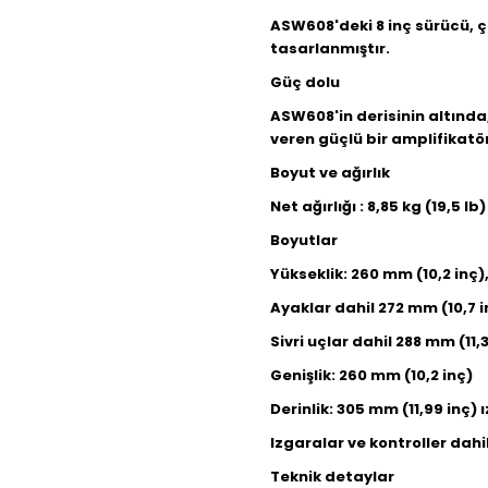
ASW608'deki 8 inç sürücü, ço
tasarlanmıştır.
Güç dolu
ASW608'in derisinin altında
veren güçlü bir amplifikatö
Boyut ve ağırlık
Net ağırlığı :
8,85 kg (19,5 lb)
Boyutlar
Yükseklik: 260 mm (10,2 inç),
Ayaklar dahil 272 mm (10,7 i
Sivri uçlar dahil 288 mm (11,3
Genişlik: 260 mm (10,2 inç)
Derinlik: 305 mm (11,99 inç) 
Izgaralar ve kontroller dahi
Teknik detaylar