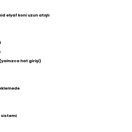
d elyaf koni uzun atışlı
i
ı
(yalnızca hat girişi)
beklemede
 sistemi