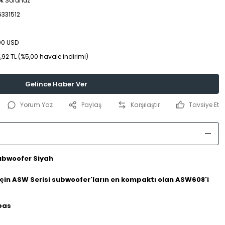
ok Sorunuz
6331512
00 USD
,92 TL (%5,00 havale indirimi)
Gelince Haber Ver
Yorum Yaz
Paylaş
Karşılaştır
Tavsiye Et
ubwoofer Siyah
için ASW Serisi subwoofer'ların en kompaktı olan ASW608'i
bas