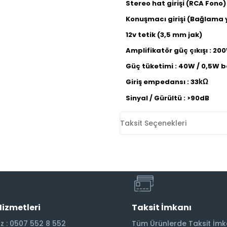
Stereo hat girişi (RCA Fono)
Konuşmacı girişi (Bağlama y
12v tetik (3,5 mm jak)
Amplifikatör güç çıkışı :
20
Güç tüketimi :
40W / 0,5W 
Giriş empedansı :
33
kΩ
Sinyal / Gürültü :
>90dB
Taksit Seçenekleri
Hizmetleri
Taksit İmkanı
 : 0507 552 8 552
Tüm Ürünlerde Taksit İmk