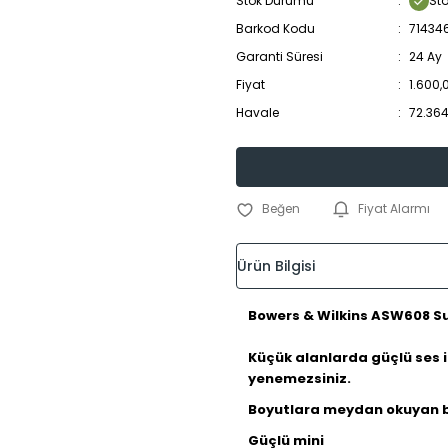
Stok Durumu
St
Barkod Kodu
71434
Garanti Süresi
24 Ay
Fiyat
1.600,
Havale
72.364
Fiyat Alarmı
Ürün Bilgisi
Bowers & Wilkins ASW608 S
Küçük alanlarda güçlü ses 
yenemezsiniz.
Boyutlara meydan okuyan 
Güçlü mini