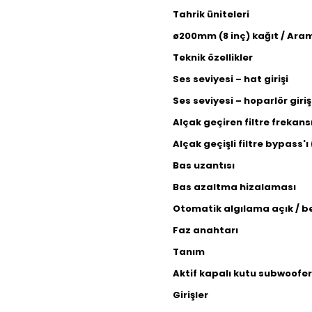
Tahrik üniteleri
ø200mm (8 inç) kağıt / Arami
Teknik özellikler
Ses seviyesi – hat girişi
Ses seviyesi – hoparlör giriş
Alçak geçiren filtre frekans
Alçak geçişli filtre bypass'ı 
Bas uzantısı
Bas azaltma hizalaması
Otomatik algılama açık / 
Faz anahtarı
Tanım
Aktif kapalı kutu subwoofer
Girişler