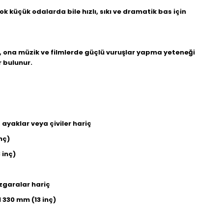
k küçük odalarda bile hızlı, sıkı ve dramatik bas için
, ona müzik ve filmlerde güçlü vuruşlar yapma yeteneği
r bulunur.
 ayaklar veya çiviler hariç
nç)
 inç)
ızgaralar hariç
l 330 mm (13 inç)