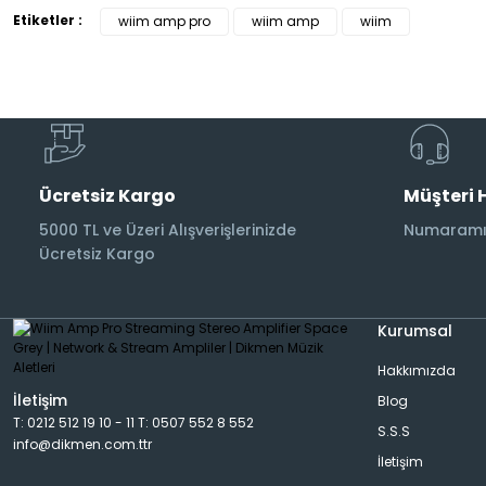
Etiketler :
Subwoofer Kabloları
wiim amp pro
wiim amp
wiim
Ücretsiz Kargo
Müşteri 
5000 TL ve Üzeri Alışverişlerinizde
Numaramız
Ücretsiz Kargo
Kurumsal
Hakkımızda
İletişim
Blog
T: 0212 512 19 10 - 11 T: 0507 552 8 552
S.S.S
info@dikmen.com.ttr
İletişim