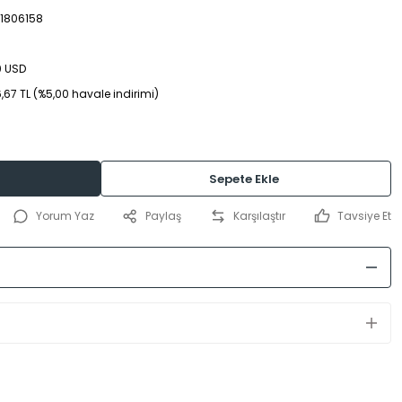
1806158
0 USD
,67 TL (%5,00 havale indirimi)
Sepete Ekle
Yorum Yaz
Paylaş
Karşılaştır
Tavsiye Et