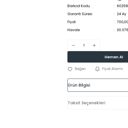
Barkod Kodu
60258
Garanti Süresi
24 Ay
Fiyat
700,0
Havale
30.076
Hemen Al
Fiyat Alarmı
Ürün Bilgisi
Taksit Seçenekleri