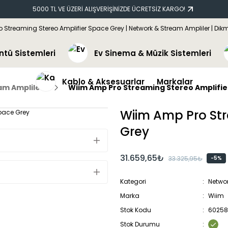
5000 TL VE ÜZERİ ALIŞVERİŞİNİZDE ÜCRETSİZ KARGO!
ntü Sistemleri
Ev Sinema & Müzik Sistemleri
Kablo & Aksesuarlar
Markalar
am Ampliler
Wiim Amp Pro Streaming Stereo Amplifie
Wiim Amp Pro Str
Grey
31.659,65₺
33.325,95₺
-5%
Kategori
Networ
Marka
Wiim
Stok Kodu
60258
Stok Durumu