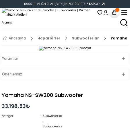
5000 TL VE ÜZERİ ALIŞVERİŞİNİZDE ÜCRETSİZ KARGO!
Anasayfa
Hoparlörler
Subwooferlar
Yamaha N
Yorumlar
Önerileriniz
Yamaha NS-SW200 Subwoofer
33.198,53₺
Kategori
Subwooferlar
,
Subwooferlar