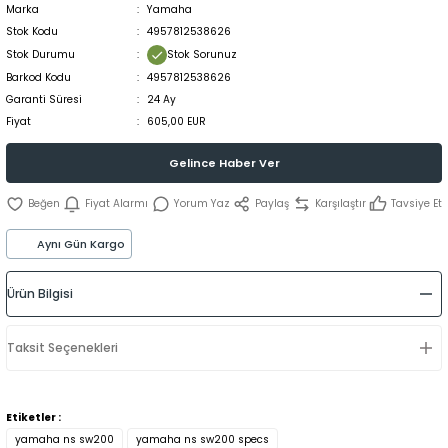
Marka
Yamaha
Stok Kodu
4957812538626
Stok Durumu
Stok Sorunuz
Barkod Kodu
4957812538626
Garanti Süresi
24 Ay
Fiyat
605,00 EUR
Gelince Haber Ver
Fiyat Alarmı
Yorum Yaz
Paylaş
Karşılaştır
Tavsiye Et
Aynı Gün Kargo
Ürün Bilgisi
Taksit Seçenekleri
Etiketler :
yamaha ns sw200
yamaha ns sw200 specs