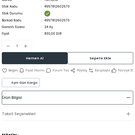
Stok Kodu
4957812602570
Stok Durumu
Barkod Kodu
4957812602570
Garanti Süresi
24 Ay
Fiyat
830,00 EUR
Hemen Al
Sepete Ekle
Fiyat Alarmı
Yorum Yaz
Paylaş
Karşılaştır
Tavsiye Et
Aynı Gün Kargo
Ürün Bilgisi
Taksit Seçenekleri
Etiketler :