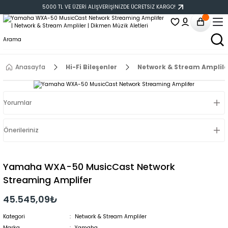
5000 TL VE ÜZERİ ALIŞVERİŞİNİZDE ÜCRETSİZ KARGO!
Anasayfa
Hi-Fi Bileşenler
Network & Stream Amplile
Yorumlar
Önerileriniz
Yamaha WXA-50 MusicCast Network
Streaming Amplifer
45.545,09₺
Kategori
Network & Stream Ampliler
Marka
Yamaha