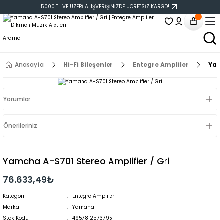
5000 TL VE ÜZERİ ALIŞVERİŞİNİZDE ÜCRETSİZ KARGO!
Anasayfa
Hi-Fi Bileşenler
Entegre Ampliler
Yam
Yorumlar
Önerileriniz
Yamaha A-S701 Stereo Amplifier / Gri
76.633,49₺
Kategori
Entegre Ampliler
Marka
Yamaha
Stok Kodu
4957812573795