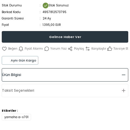
Stok Durumu
Stok Sorunuz
Barkod Kodu
4957812573795
Garanti Süresi
24 Ay
Fiyat
1.395,00 EUR
Gelince Haber Ver
Fiyat Alarmı
Yorum Yaz
Paylaş
Karşılaştır
Tavsiye Et
Aynı Gün Kargo
Ürün Bilgisi
Taksit Seçenekleri
Etiketler :
yamaha a-s701