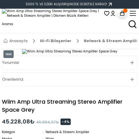
5000 TL VE ÜZERİ ALIŞVERİŞİNİZDE ÜCRETSİZ KARGO!
Anasayfa
Hi-Fi Bileşenler
Network & Stream Amplile
YENİ
Yorumlar
Önerileriniz
Wiim Amp Ultra Streaming Stereo Amplifier
Space Grey
45.228,08₺
-4%
46.894,37₺
Kategori
Network & Stream Ampliler
Marka
Wiim