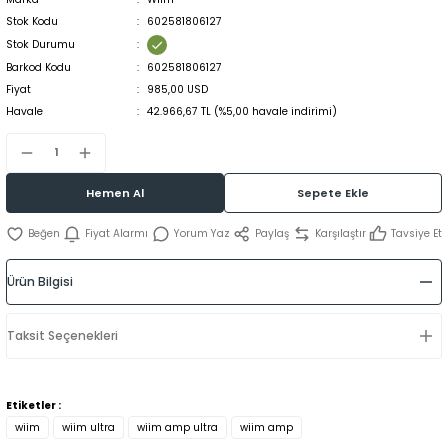
Stok Kodu
602581806127
Stok Durumu
Barkod Kodu
602581806127
Fiyat
985,00 USD
Havale
42.966,67 TL (%5,00 havale indirimi)
Hemen Al
Sepete Ekle
Fiyat Alarmı
Yorum Yaz
Paylaş
Karşılaştır
Tavsiye Et
Ürün Bilgisi
Taksit Seçenekleri
Etiketler :
wiim
wiim ultra
wiim amp ultra
wiim amp