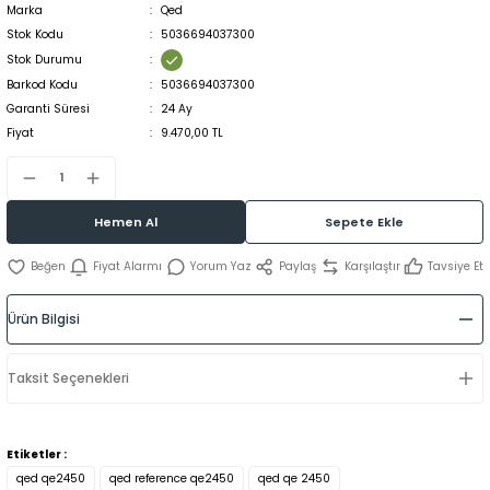
Marka
Qed
Stok Kodu
5036694037300
Stok Durumu
Barkod Kodu
5036694037300
Garanti Süresi
24 Ay
Fiyat
9.470,00 TL
Hemen Al
Sepete Ekle
Fiyat Alarmı
Yorum Yaz
Paylaş
Karşılaştır
Tavsiye Et
Ürün Bilgisi
Taksit Seçenekleri
Etiketler :
qed qe2450
qed reference qe2450
qed qe 2450