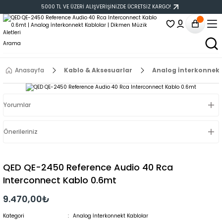
5000 TL VE ÜZERİ ALIŞVERİŞİNİZDE ÜCRETSİZ KARGO!
Anasayfa
Kablo & Aksesuarlar
Analog İnterkonnekt
Yorumlar
Önerileriniz
QED QE-2450 Reference Audio 40 Rca
Interconnect Kablo 0.6mt
9.470,00₺
Kategori
Analog İnterkonnekt Kablolar