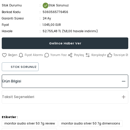
Stok Durumu
Stok Sorunuz
Barkod Kodu
5060565776456
Garanti Süresi
24 Ay
Fiyat
1.045,00 EUR
Havale
52.755,48 TL (%8,00 havale indirimi)
Gelince Haber Ver
Fiyat Alarmı
Yorum Yaz
Paylaş
Karşılaştır
Tavsiye Et
STOK SORUNUZ
Ürün Bilgisi
Taksit Seçenekleri
Etiketler :
monitor audio silver 50 7g review
monitor audio silver 50 7g dimensions