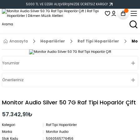
5000 TL VE ÜZERİ ALIŞVERİŞİNİZDE ÜCRETSİZ KARGO!
Anasayfa
Hoparlörler
Raf Tipi Hoparlörler
Moni
Yorumlar
Önerileriniz
Monitor Audio Silver 50 7G Raf Tipi Hoparlör Çift
57.342,91₺
Kategori
Raf Tipi Hoparlörler
Marka
Monitor Audio
Stok Kodu
5060565776456