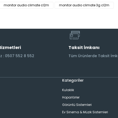
monitor audio climate cl2m
monitor audio climate 3g cl2m
Hizmetleri
Taksit İmkanı
 : 0507 552 8 552
Tüm Ürünlerde Taksit İmk
Kategoriler
Kulaklık
Hoparlörler
Görüntü Sistemleri
Ev Sinema & Müzik Sistemleri