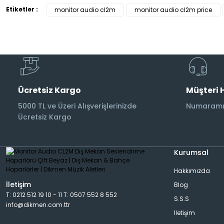
Etiketler :
Subwoofer Kabloları
monitor audio cl2m
monitor audio cl2m price
Ücretsiz Kargo
Müşteri 
5000 TL ve Üzeri Alışverişlerinizde
Numaramız
Ücretsiz Kargo
Kurumsal
Hakkımızda
İletişim
Blog
T: 0212 512 19 10 - 11 T: 0507 552 8 552
S.S.S
info@dikmen.com.ttr
İletişim