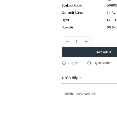
Barkod Kodu
50605
Garanti Süresi
24 Ay
Fiyat
1.200,
Havale
60.647
Hemen Al
Fiyat Alarmı
Ürün Bilgisi
Taksit Seçenekleri