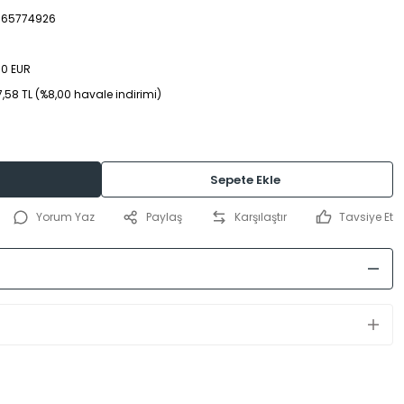
65774926
00 EUR
,58 TL (%8,00 havale indirimi)
Sepete Ekle
Yorum Yaz
Paylaş
Karşılaştır
Tavsiye Et