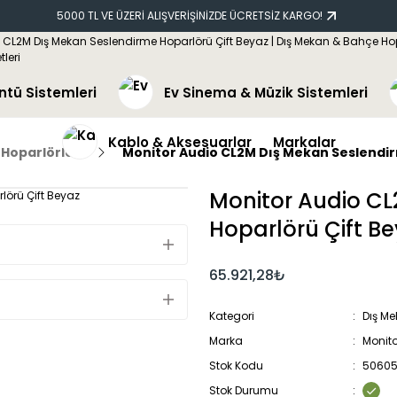
5000 TL VE ÜZERİ ALIŞVERİŞİNİZDE ÜCRETSİZ KARGO!
ntü Sistemleri
Ev Sinema & Müzik Sistemleri
Kablo & Aksesuarlar
Markalar
Hoparlörler
Monitor Audio CL2M Dış Mekan Seslendir
Monitor Audio C
Hoparlörü Çift B
65.921,28₺
Kategori
Dış Me
Marka
Monito
Stok Kodu
50605
Stok Durumu