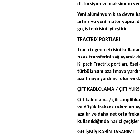
distorsiyon ve maksimum verim
Yeni alüminyum kısa devre hal
artırır ve yeni motor yapısı,
geçiş tepkisini iyileştirir.
TRACTRIX PORTLARI
Tractrix geometrisini kullana
hava transferini sağlayarak d
Klipsch Tractrix portları, özel
türbülansını azaltmaya yardı
azaltmaya yardımcı olur ve da
ÇİFT KABLOLAMA / ÇİFT YÜK
Çift kablolama / çift amplifika
ve düşük frekanslı akımları 
azaltır ve daha net orta frekan
kullanıldığında harici geçişle
GELİŞMİŞ KABİN TASARIMI