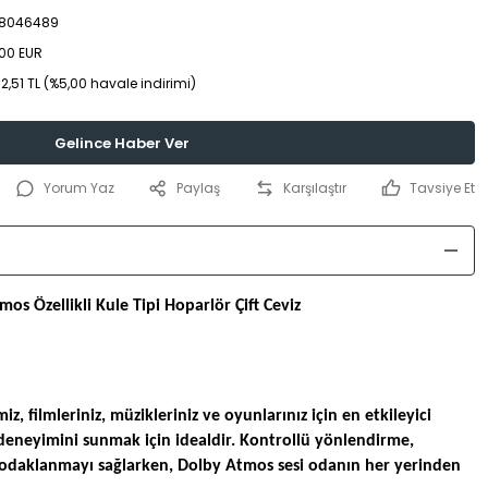
8046489
00 EUR
2,51 TL (%5,00 havale indirimi)
Gelince Haber Ver
Yorum Yaz
Paylaş
Karşılaştır
Tavsiye Et
os Özellikli Kule Tipi Hoparlör Çift Ceviz
miz, filmleriniz, müzikleriniz ve oyunlarınız için en etkileyici
eneyimini sunmak için idealdir. Kontrollü yönlendirme,
de odaklanmayı sağlarken, Dolby Atmos sesi odanın her yerinden