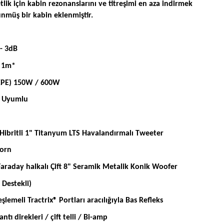
tlik için kabin rezonanslarını ve titreşimi en aza indirmek
nmüş bir kabin eklenmiştir.
- 3dB
/ 1m*
PE) 150W / 600W
 Uyumlu
britli 1" Titanyum LTS Havalandırmalı Tweeter
Horn
day halkalı Çift 8" Seramik Metalik Konik Woofer
Destekli)
şlemeli Tractrix® Portları aracılığıyla Bas Refleks
tı direkleri / çift telli / Bi-amp