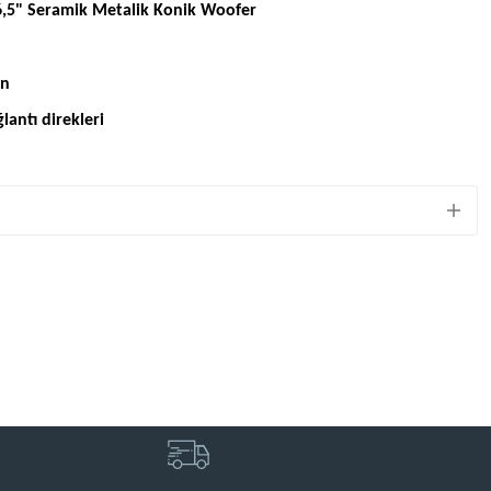
5" Seramik Metalik Konik Woofer
on
antı direkleri