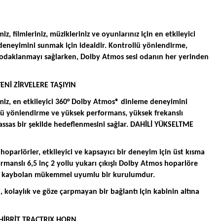
miz, filmleriniz, müzikleriniz ve oyunlarınız için en etkileyici
eneyimini sunmak için idealdir. Kontrollü yönlendirme,
de odaklanmayı sağlarken, Dolby Atmos sesi odanın her yerinden
YENİ ZİRVELERE TAŞIYIN
rimiz, en etkileyici 360° Dolby Atmos® dinleme deneyimini
llü yönlendirme ve yüksek performans, yüksek frekanslı
assas bir şekilde hedeflenmesini sağlar. DAHİLİ YÜKSELTME
 hoparlörler, etkileyici ve kapsayıcı bir deneyim için üst kısma
rmanslı 6,5 inç 2 yollu yukarı çıkışlı Dolby Atmos hoparlöre
n kaybolan mükemmel uyumlu bir kurulumdur.
, kolaylık ve göze çarpmayan bir bağlantı için kabinin altına
 HİBRİT TRACTRIX HORN