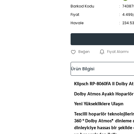
Barkod Kodu
74387
Fiyat
4.499,
Havale
234.53
Fiyat Alarmı
Ürün Bilgisi
Klipsch RP-8060FA II Dolby Atm
Dolby Atmos Ayaklı Hoparlör
Yeni Yüksekliklere Ulaşın
Tescilli hoparlör teknolojileri
360 ° Dolby Atmos® dinleme d
dinleyiciye hassas bir şekil