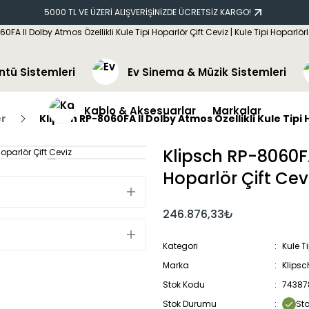
5000 TL VE ÜZERİ ALIŞVERİŞİNİZDE ÜCRETSİZ KARGO!
ntü Sistemleri
Ev Sinema & Müzik Sistemleri
Kablo & Aksesuarlar
Markalar
er
Klipsch RP-8060FA II Dolby Atmos Özellikli Kule Tipi 
Klipsch RP-8060FA
Hoparlör Çift Cev
246.876,33₺
Kategori
Kule T
Marka
Klipsc
Stok Kodu
74387
Stok Durumu
St