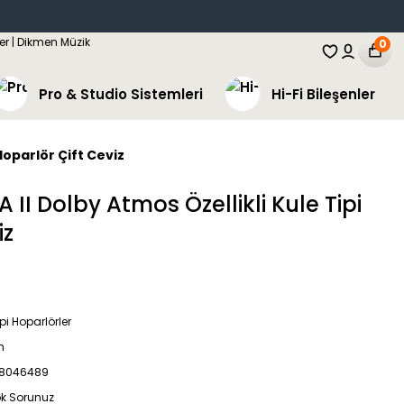
0
Pro & Studio Sistemleri
Hi-Fi Bileşenler
Hoparlör Çift Ceviz
 II Dolby Atmos Özellikli Kule Tipi
iz
ipi Hoparlörler
h
8046489
ok Sorunuz