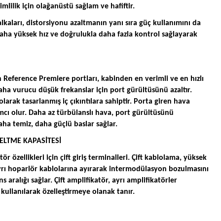
lilik için olağanüstü sağlam ve hafiftir.
kaları, distorsiyonu azaltmanın yanı sıra güç kullanımını da
 daha yüksek hız ve doğrulukla daha fazla kontrol sağlayarak
n Reference Premiere portları, kabinden en verimli ve en hızlı
aha vurucu düşük frekanslar için port gürültüsünü azaltır.
 olarak tasarlanmış iç çıkıntılara sahiptir. Porta giren hava
mcı olur. Daha az türbülanslı hava, port gürültüsünü
ha temiz, daha güçlü baslar sağlar.
SELTME KAPASİTESİ
tör özellikleri için çift giriş terminalleri. Çift kablolama, yüksek
ayrı hoparlör kablolarına ayırarak intermodülasyon bozulmasını
s aralığı sağlar. Çift amplifikatör, ayrı amplifikatörler
r kullanılarak özelleştirmeye olanak tanır.