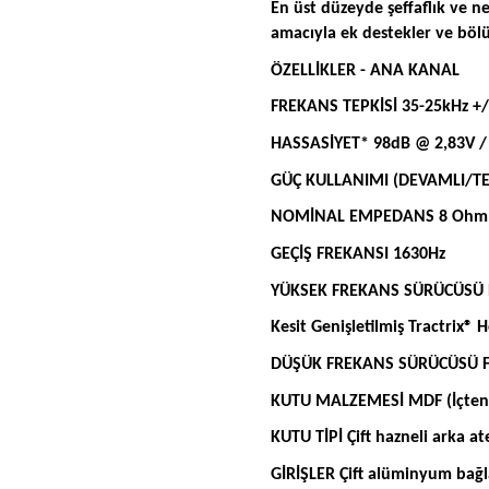
En üst düzeyde şeffaflık ve ne
amacıyla ek destekler ve bölü
ÖZELLİKLER - ANA KANAL
FREKANS TEPKİSİ 35-25kHz +/
HASSASİYET* 98dB @ 2,83V 
GÜÇ KULLANIMI (DEVAMLI/TE
NOMİNAL EMPEDANS 8 Ohm
GEÇİŞ FREKANSI 1630Hz
YÜKSEK FREKANS SÜRÜCÜSÜ Hi
Kesit Genişletilmiş Tractrix® 
DÜŞÜK FREKANS SÜRÜCÜSÜ Fara
KUTU MALZEMESİ MDF (İçten 
KUTU TİPİ Çift hazneli arka ate
GİRİŞLER Çift alüminyum bağlan