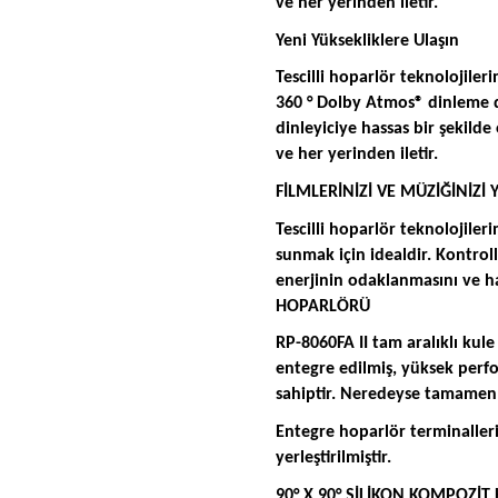
ve her yerinden iletir.
Yeni Yüksekliklere Ulaşın
Tescilli hoparlör teknolojileri
360 ° Dolby Atmos® dinleme d
dinleyiciye hassas bir şekil
ve her yerinden iletir.
FİLMLERİNİZİ VE MÜZİĞİNİZİ 
Tescilli hoparlör teknolojile
sunmak için idealdir. Kontro
enerjinin odaklanmasını ve h
HOPARLÖRÜ
RP-8060FA II tam aralıklı kule
entegre edilmiş, yüksek perfo
sahiptir. Neredeyse tamame
Entegre hoparlör terminalleri
yerleştirilmiştir.
90° X 90° SİLİKON KOMPOZİT