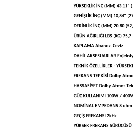
YÜKSEKLİK İNÇ (MM) 43,11" (
GENİŞLİK İNÇ (MM) 10,84" (2
DERİNLİK İNÇ (MM) 20,80 (52
ÜRÜN AĞIRLIĞI LBS (KG) 75,7 l
KAPLAMA Abanoz, Ceviz
DAHİL AKSESUARLAR Enjeksiyon
TEKNİK ÖZELLİKLER - YÜKSEK
FREKANS TEPKİSİ Dolby Atmos
HASSASİYET Dolby Atmos Tekn
GÜÇ KULLANIMI 100W / 400
NOMİNAL EMPEDANS 8 ohm
GEÇİŞ FREKANSI 2kHz
YÜKSEK FREKANS SÜRÜCÜSÜ Hib