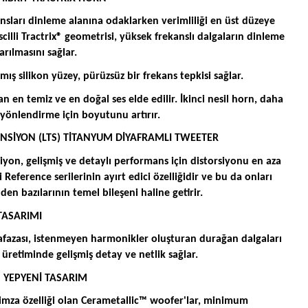
sları dinleme alanına odaklarken verimliliği en üst düzeye
 Tescilli Tractrix® geometrisi, yüksek frekanslı dalgaların dinleme
arılmasını sağlar.
anmış silikon yüzey, pürüzsüz bir frekans tepkisi sağlar.
n en temiz ve en doğal ses elde edilir. İkinci nesil horn, daha
ş yönlendirme için boyutunu artırır.
NSİYON (LTS) TİTANYUM DİYAFRAMLI TWEETER
iyon, gelişmiş ve detaylı performans için distorsiyonu en aza
i Reference serilerinin ayırt edici özelliğidir ve bu da onları
en bazılarının temel bileşeni haline getirir.
TASARIMI
fazası, istenmeyen harmonikler oluşturan durağan dalgaları
 üretiminde gelişmiş detay ve netlik sağlar.
 YEPYENİ TASARIM
 imza özelliği olan Cerametallic™ woofer'lar, minimum