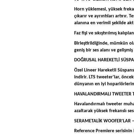
Horn yüklemesi, yüksek frekan
çıkarır ve ayrıntıları artırır.
alanına en verimli şekilde akt
Faz fişi ve sıkıştırılmış kalıpl
Birleştirildiğinde, mümkün ola
geniş bir ses alanı ve gelişmi
DOĞRUSAL HAREKETLİ SÜSPA
Özel Lineer Hareketli Süspans
indirir. LTS tweeter'lar, öncek
dünyanın en iyi hoparlörlerind
HAVALANDIRMALI TWEETER 
Havalandırmalı tweeter muha
azaltarak yüksek frekanslı ses
SERAMETALİK WOOFER'LAR –
Reference Premiere serisinin