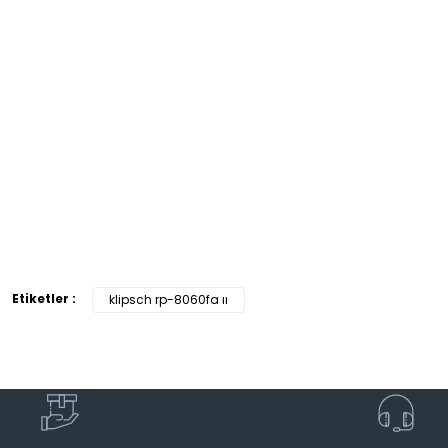
Etiketler :
klipsch rp-8060fa ıı