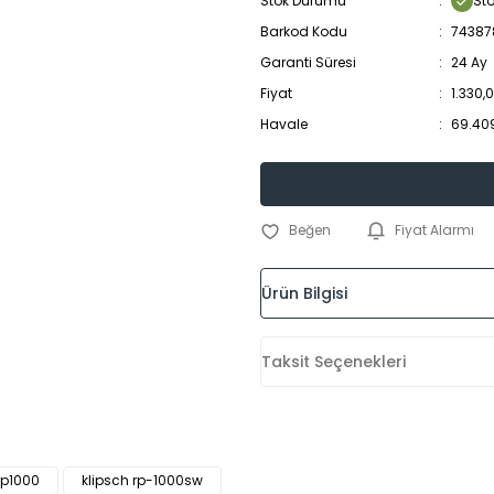
Stok Durumu
St
Barkod Kodu
74387
Garanti Süresi
24 Ay
Fiyat
1.330,
Havale
69.409
Fiyat Alarmı
Ürün Bilgisi
Taksit Seçenekleri
rp1000
klipsch rp-1000sw