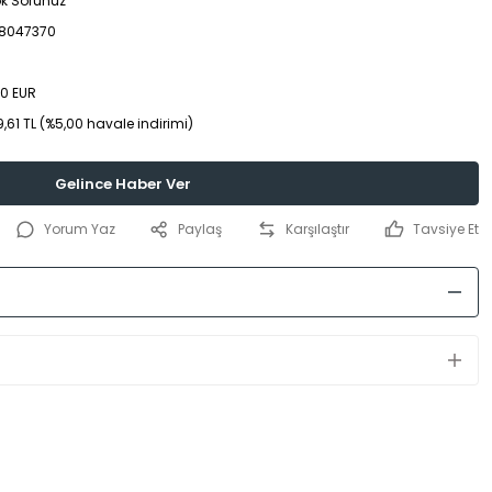
ok Sorunuz
8047370
00 EUR
,61 TL (%5,00 havale indirimi)
Gelince Haber Ver
Yorum Yaz
Paylaş
Karşılaştır
Tavsiye Et