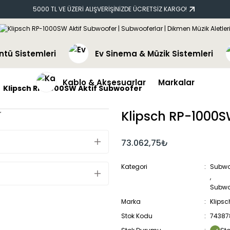
5000 TL VE ÜZERİ ALIŞVERİŞİNİZDE ÜCRETSİZ KARGO!
ntü Sistemleri
Ev Sinema & Müzik Sistemleri
Kablo & Aksesuarlar
Markalar
Klipsch RP-1000SW Aktif Subwoofer
Klipsch RP-1000S
73.062,75₺
Kategori
Subwo
,
Subwo
Marka
Klipsc
Stok Kodu
74387