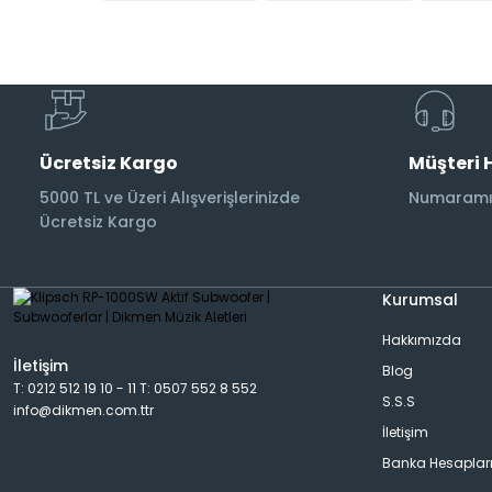
Subwoofer Kabloları
Ücretsiz Kargo
Müşteri 
5000 TL ve Üzeri Alışverişlerinizde
Numaramız
Ücretsiz Kargo
Kurumsal
Hakkımızda
İletişim
Blog
T: 0212 512 19 10 - 11 T: 0507 552 8 552
S.S.S
info@dikmen.com.ttr
İletişim
Banka Hesaplar