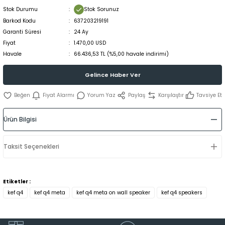
Stok Durumu
Stok Sorunuz
Barkod Kodu
637203219191
Garanti Süresi
24 Ay
Fiyat
1.470,00 USD
Havale
66.436,53 TL (%5,00 havale indirimi)
Gelince Haber Ver
Fiyat Alarmı
Yorum Yaz
Paylaş
Karşılaştır
Tavsiye Et
Ürün Bilgisi
Taksit Seçenekleri
Etiketler :
kef q4
kef q4 meta
kef q4 meta on wall speaker
kef q4 speakers