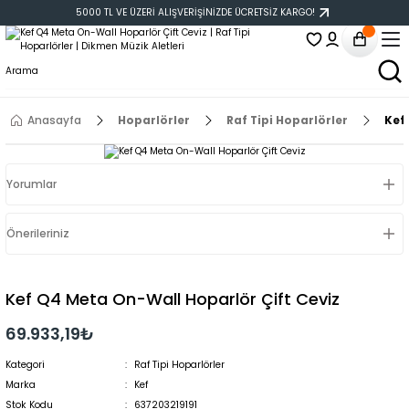
5000 TL VE ÜZERİ ALIŞVERİŞİNİZDE ÜCRETSİZ KARGO!
Anasayfa
Hoparlörler
Raf Tipi Hoparlörler
Kef
Yorumlar
Önerileriniz
Kef Q4 Meta On-Wall Hoparlör Çift Ceviz
69.933,19₺
Kategori
Raf Tipi Hoparlörler
Marka
Kef
Stok Kodu
637203219191