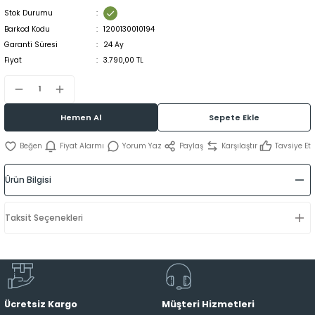
Stok Durumu
Barkod Kodu
1200130010194
Garanti Süresi
24 Ay
Fiyat
3.790,00 TL
Hemen Al
Sepete Ekle
Fiyat Alarmı
Yorum Yaz
Paylaş
Karşılaştır
Tavsiye Et
Ürün Bilgisi
Taksit Seçenekleri
Ücretsiz Kargo
Müşteri Hizmetleri