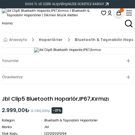
5000 TL VE ÜZERİ ALIŞVERİŞİNİZDE ÜCRETSİZ KARGO!
Anasayfa
Hoparlörler
Bluetooth & Taşınabilir Hopar
Yorumlar
Önerileriniz
Jbl Clip5 Bluetooth Hoparlör,IP67,Kırmızı
2.999,00₺
-21%
3.790,00₺
Kategori
Bluetooth & Taşınabilir Hoparlörler
Marka
Jbl
Stok Kodu
1200130010194