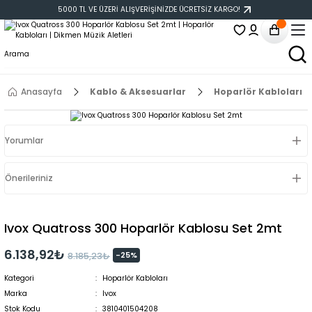
5000 TL VE ÜZERİ ALIŞVERİŞİNİZDE ÜCRETSİZ KARGO!
Anasayfa
Kablo & Aksesuarlar
Hoparlör Kabloları
Yorumlar
Önerileriniz
Ivox Quatross 300 Hoparlör Kablosu Set 2mt
6.138,92₺
-25%
8.185,23₺
Kategori
Hoparlör Kabloları
Marka
Ivox
Stok Kodu
3810401504208