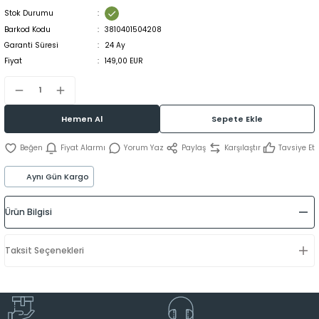
Stok Durumu
Barkod Kodu
3810401504208
Garanti Süresi
24 Ay
Fiyat
149,00 EUR
Hemen Al
Sepete Ekle
Fiyat Alarmı
Yorum Yaz
Paylaş
Karşılaştır
Tavsiye Et
Aynı Gün Kargo
Ürün Bilgisi
Taksit Seçenekleri