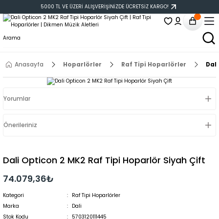
5000 TL VE ÜZERİ ALIŞVERİŞİNİZDE ÜCRETSİZ KARGO!
Anasayfa
Hoparlörler
Raf Tipi Hoparlörler
Dali
Yorumlar
Önerileriniz
Dali Opticon 2 MK2 Raf Tipi Hoparlör Siyah Çift
74.079,36₺
Kategori
Raf Tipi Hoparlörler
Marka
Dali
Stok Kodu
5703120111445