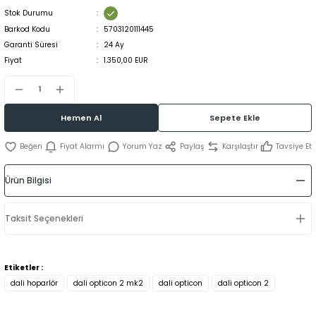
Stok Durumu
Barkod Kodu
5703120111445
Garanti Süresi
24 Ay
Fiyat
1.350,00 EUR
Hemen Al
Sepete Ekle
Fiyat Alarmı
Yorum Yaz
Paylaş
Karşılaştır
Tavsiye Et
Ürün Bilgisi
Taksit Seçenekleri
Etiketler :
dali hoparlör
dali opticon 2 mk2
dali opticon
dali opticon 2