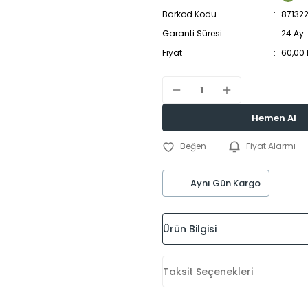
Barkod Kodu
87132
Garanti Süresi
24 Ay
Fiyat
60,00
Hemen Al
Fiyat Alarmı
Aynı Gün Kargo
Ürün Bilgisi
Taksit Seçenekleri