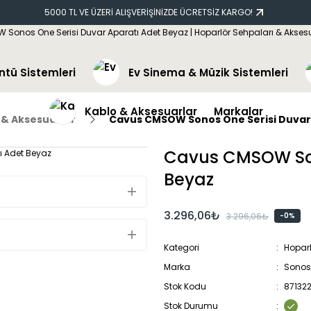
5000 TL VE ÜZERİ ALIŞVERİŞİNİZDE ÜCRETSİZ KARGO!
ntü Sistemleri
Ev Sinema & Müzik Sistemleri
Kablo & Aksesuarlar
Markalar
 & Aksesuarlar
Cavus CMSOW Sonos One Serisi Duvar
Cavus CMSOW Son
Beyaz
3.296,06₺
3.296,06₺
-0%
Kategori
Hoparl
Marka
Sonos
Stok Kodu
87132
Stok Durumu