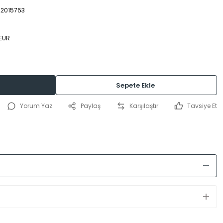
22015753
 EUR
Sepete Ekle
Yorum Yaz
Paylaş
Karşılaştır
Tavsiye Et