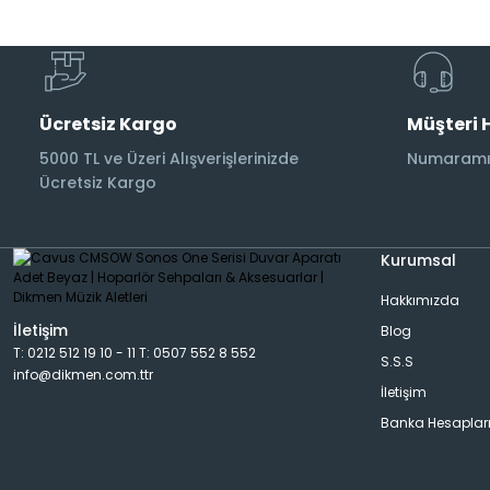
Subwoofer Kabloları
Ücretsiz Kargo
Müşteri 
5000 TL ve Üzeri Alışverişlerinizde
Numaramız
Ücretsiz Kargo
Kurumsal
Hakkımızda
İletişim
Blog
T: 0212 512 19 10 - 11 T: 0507 552 8 552
S.S.S
info@dikmen.com.ttr
İletişim
Banka Hesaplar