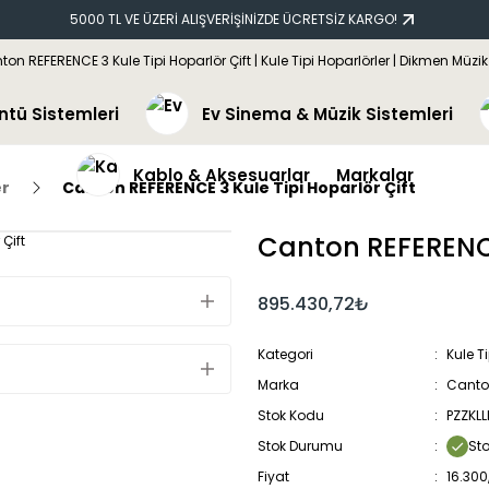
5000 TL VE ÜZERİ ALIŞVERİŞİNİZDE ÜCRETSİZ KARGO!
ntü Sistemleri
Ev Sinema & Müzik Sistemleri
Kablo & Aksesuarlar
Markalar
er
Canton REFERENCE 3 Kule Tipi Hoparlör Çift
Canton REFERENCE 
895.430,72₺
Kategori
Kule T
Marka
Cant
Stok Kodu
PZZKL
Stok Durumu
St
Fiyat
16.300