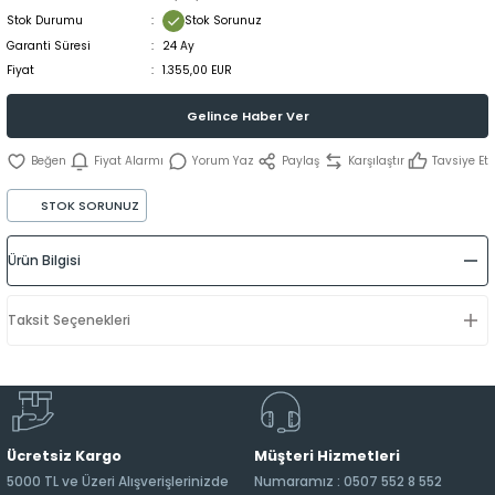
Stok Durumu
Stok Sorunuz
Garanti Süresi
24 Ay
Fiyat
1.355,00 EUR
Gelince Haber Ver
Fiyat Alarmı
Yorum Yaz
Paylaş
Karşılaştır
Tavsiye Et
STOK SORUNUZ
Ürün Bilgisi
Taksit Seçenekleri
Ücretsiz Kargo
Müşteri Hizmetleri
5000 TL ve Üzeri Alışverişlerinizde
Numaramız : 0507 552 8 552