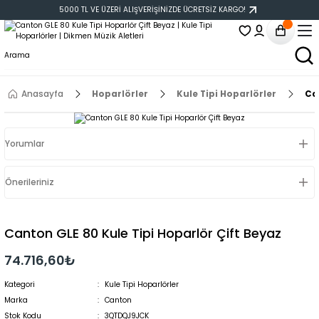
5000 TL VE ÜZERİ ALIŞVERİŞİNİZDE ÜCRETSİZ KARGO!
Anasayfa
Hoparlörler
Kule Tipi Hoparlörler
Ca
Yorumlar
Önerileriniz
Canton GLE 80 Kule Tipi Hoparlör Çift Beyaz
74.716,60₺
Kategori
Kule Tipi Hoparlörler
Marka
Canton
Stok Kodu
3QTDQJ9JCK