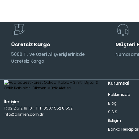
Subwoofer Kabloları
Ücretsiz Kargo
Müşteri 
5000 TL ve Üzeri Alışverişlerinizde
Numaramız
Ücretsiz Kargo
Kurumsal
Hakkımızda
İletişim
Blog
T: 0212 512 19 10 - 11 T: 0507 552 8 552
S.S.S
info@dikmen.com.ttr
İletişim
Banka Hesaplar