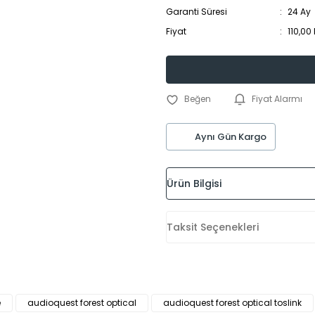
Garanti Süresi
24 Ay
Fiyat
110,00
Fiyat Alarmı
Aynı Gün Kargo
Ürün Bilgisi
Taksit Seçenekleri
e
audioquest forest optical
audioquest forest optical toslink