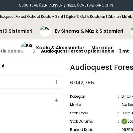
5000 TL VE ÜZERİ ALIŞVERİŞİNİZDE ÜCRETSİZ KARGO!
ntü Sistemleri
Ev Sinema & Müzik Sistemleri
Kablo & Aksesuarlar
Markalar
ptik Kablolar
Audioquest Forest Optical Kablo - 3 mt
Audioquest Fores
6.042,78₺
Kategori
Dijital
Marka
Audio
Stok Kodu
09259
Stok Durumu
St
Barkod Kodu
09259