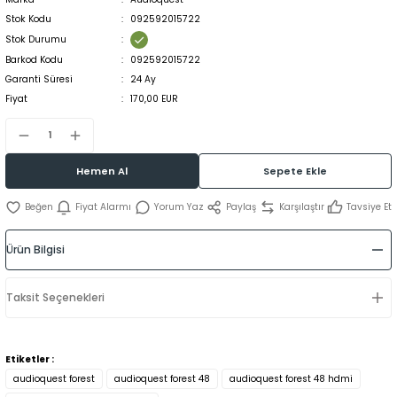
Stok Kodu
092592015722
Stok Durumu
Barkod Kodu
092592015722
Garanti Süresi
24 Ay
Fiyat
170,00 EUR
Hemen Al
Sepete Ekle
Fiyat Alarmı
Yorum Yaz
Paylaş
Karşılaştır
Tavsiye Et
Ürün Bilgisi
Taksit Seçenekleri
Etiketler :
audioquest forest
audioquest forest 48
audioquest forest 48 hdmi