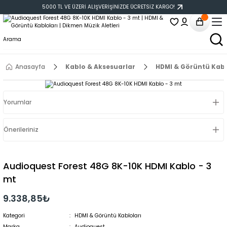
5000 TL VE ÜZERİ ALIŞVERİŞİNİZDE ÜCRETSİZ KARGO!
Anasayfa
Kablo & Aksesuarlar
HDMI & Görüntü Kabl
Yorumlar
Önerileriniz
Audioquest Forest 48G 8K-10K HDMI Kablo - 3
mt
9.338,85₺
Kategori
HDMI & Görüntü Kabloları
Marka
Audioquest