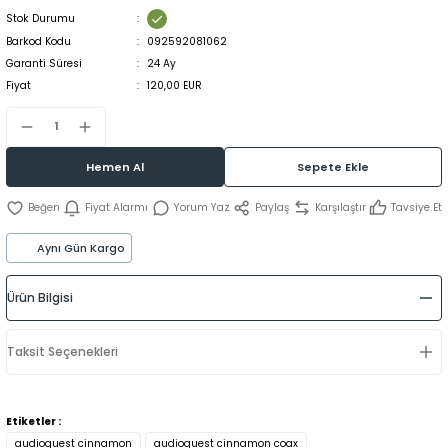
Stok Durumu
Barkod Kodu
092592081062
Garanti Süresi
24 Ay
Fiyat
120,00 EUR
Hemen Al
Sepete Ekle
Fiyat Alarmı
Yorum Yaz
Paylaş
Karşılaştır
Tavsiye Et
Aynı Gün Kargo
Ürün Bilgisi
Taksit Seçenekleri
Etiketler :
audioquest cinnamon
audioquest cinnamon coax