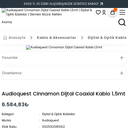
5000 TL VE ÜZERİ ALIŞVERİŞİNİZDE ÜCRETSİZ KARGO!
Anasayfa
Kablo & Aksesuarlar
Dijital & Optik Kablo
Yorumlar
Önerileriniz
Audioquest Cinnamon Dijtal Coaxial Kablo 1,5mt
6.584,83₺
Kategori
Dijital & Optik Kablolar
Marka
Audioquest
Stok Kodu
092592081062