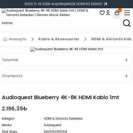
5000 TL VE ÜZERİ ALIŞVERİŞİNİZDE ÜCRETSİZ KARGO!
Anasayfa
Kablo & Aksesuarlar
HDMI & Görüntü Kabl
Yorumlar
Önerileriniz
Audioquest Blueberry 4K-8K HDMI Kablo 1mt
2.196,35₺
Kategori
HDMI & Görüntü Kabloları
Marka
Audioquest
Stok Kodu
092592015364