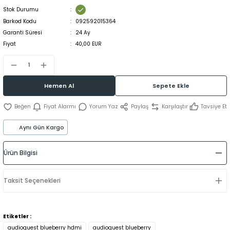
Stok Durumu
Barkod Kodu
092592015364
Garanti Süresi
24 Ay
Fiyat
40,00 EUR
Hemen Al
Sepete Ekle
Fiyat Alarmı
Yorum Yaz
Paylaş
Karşılaştır
Tavsiye Et
Aynı Gün Kargo
Ürün Bilgisi
Taksit Seçenekleri
Etiketler :
audioquest blueberry hdmi
audioquest blueberry