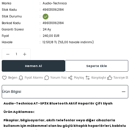
Marka
Audio-Technica
Stok Kodu
4961310162184
Stok Durumu
Barkod Kodu
4961310162184
Garanti Süresi
24 Ay
Fiyat
240,00 EUR
Havale
12.511,18 TL (%5,00 havale indirimi)
Hemen Al
Sepete Ekle
Fiyat Alarmı
Yorum Yaz
Paylaş
Karşılaştır
Tavsiye Et
Ürün Bilgisi
Audio-Technica AT-SP3X Bluetooth Aktif Hoparlör Çift Siyah
Ürün Açıklaması:
Pikaplar, bilgisayarlar, akıllı telefonlar veya diğer cihazlarla
kullanım için mükemmel olan bu güçlü kitaplık hoparlörleri, kablolu