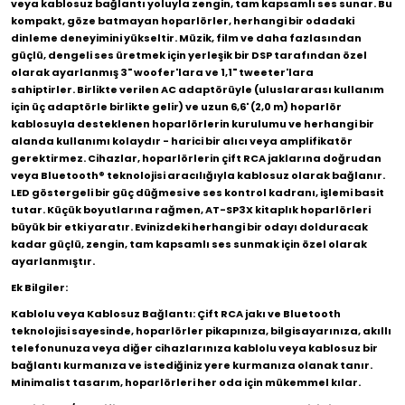
veya kablosuz bağlantı yoluyla zengin, tam kapsamlı ses sunar. Bu
kompakt, göze batmayan hoparlörler, herhangi bir odadaki
dinleme deneyimini yükseltir. Müzik, film ve daha fazlasından
güçlü, dengeli ses üretmek için yerleşik bir DSP tarafından özel
olarak ayarlanmış 3" woofer'lara ve 1,1" tweeter'lara
sahiptirler. Birlikte verilen AC adaptörüyle (uluslararası kullanım
için üç adaptörle birlikte gelir) ve uzun 6,6' (2,0 m) hoparlör
kablosuyla desteklenen hoparlörlerin kurulumu ve herhangi bir
alanda kullanımı kolaydır - harici bir alıcı veya amplifikatör
gerektirmez. Cihazlar, hoparlörlerin çift RCA jaklarına doğrudan
veya Bluetooth® teknolojisi aracılığıyla kablosuz olarak bağlanır.
LED göstergeli bir güç düğmesi ve ses kontrol kadranı, işlemi basit
tutar. Küçük boyutlarına rağmen, AT-SP3X kitaplık hoparlörleri
büyük bir etki yaratır. Evinizdeki herhangi bir odayı dolduracak
kadar güçlü, zengin, tam kapsamlı ses sunmak için özel olarak
ayarlanmıştır.
Ek Bilgiler:
Kablolu veya Kablosuz Bağlantı: Çift RCA jakı ve Bluetooth
teknolojisi sayesinde, hoparlörler pikapınıza, bilgisayarınıza, akıllı
telefonunuza veya diğer cihazlarınıza kablolu veya kablosuz bir
bağlantı kurmanıza ve istediğiniz yere kurmanıza olanak tanır.
Minimalist tasarım, hoparlörleri her oda için mükemmel kılar.