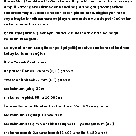
Harici Alıcı/Amplifikatör Gerekmez: Hoparlörler, harici bir alıcı veya
amplifikatör gerektirmeden kendi başlarına çalışacak şekilde
tasarlanmıştır. Sadece hoparlörleri pikabınıza, bilgisayarınıza
veya başka bir cihazınıza bağlayın, ardından AC adaptörünü takın
ve kullanıma hazırsınız.
Çoklu Eşleştirme İşlevi: Aynı anda iki Bluetooth cihazına bağlı
kalmanızı sağlar.
Kolay Kullanım: LED göstergeli güç düğmesi ve ses kontrol kadranı
kolay kullanım sağlar.
Ürün Teknik Özellikleri:
Hoparlör Ünitesi: 76 mm (3,0") çap x 2
Tweeter Ünitesi: 27 mm (1,1") çap x 2
Maksimum Çıkış: 30W
Frekans Tepkisi: 55 ila 20.000Hz
İletişim Sistemi: Bluetooth standardı Ver. 5.3 ile uyumlu
Maksimum RF Çıkışı: 10 mW EIRP
Maksimum İletişim Menzili: Görüş hattı - yaklaşık 10 m (33')
Frekans Bandı: 2,4 GHz bandı (2,402 GHz ila 2,480 GHz)