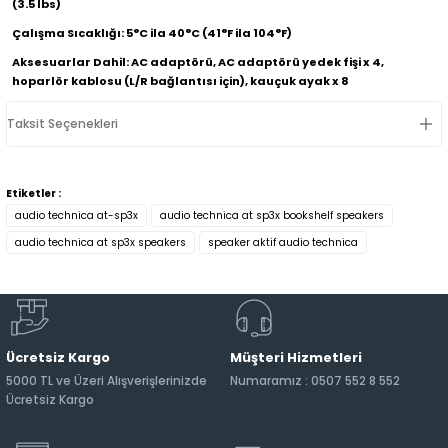
(3.5 lbs)
Çalışma Sıcaklığı: 5°C ila 40°C (41°F ila 104°F)
Aksesuarlar Dahil: AC adaptörü, AC adaptörü yedek fişi x 4,
hoparlör kablosu (L/R bağlantısı için), kauçuk ayak x 8
Taksit Seçenekleri
Etiketler :
audio technica at-sp3x
audio technica at sp3x bookshelf speakers
audio technica at sp3x speakers
speaker aktif audio technica
Ücretsiz Kargo
Müşteri Hizmetleri
5000 TL ve Üzeri Alışverişlerinizde
Numaramız : 0507 552 8 552
Ücretsiz Kargo