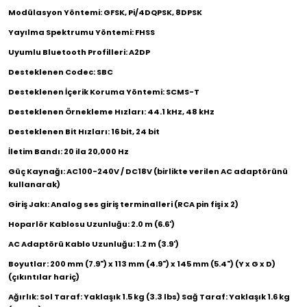
Modülasyon Yöntemi: GFSK, Pi/4DQPSK, 8DPSK
Yayılma Spektrumu Yöntemi: FHSS
Uyumlu Bluetooth Profilleri: A2DP
Desteklenen Codec: SBC
Desteklenen İçerik Koruma Yöntemi: SCMS-T
Desteklenen Örnekleme Hızları: 44.1 kHz, 48 kHz
Desteklenen Bit Hızları: 16 bit, 24 bit
İletim Bandı: 20 ila 20,000 Hz
Güç Kaynağı: AC100-240V / DC18V (birlikte verilen AC adaptörünü
kullanarak)
Giriş Jakı: Analog ses giriş terminalleri (RCA pin fişi x 2)
Hoparlör Kablosu Uzunluğu: 2.0 m (6.6')
AC Adaptörü Kablo Uzunluğu: 1.2 m (3.9')
Boyutlar: 200 mm (7.9") x 113 mm (4.9") x 145 mm (5.4") (Y x G x D)
(çıkıntılar hariç)
Ağırlık: Sol Taraf: Yaklaşık 1.5 kg (3.3 lbs) Sağ Taraf: Yaklaşık 1.6 kg