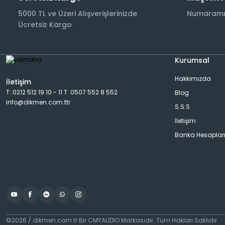
5000 TL ve Üzeri Alışverişlerinizde
Numaramız
Stüdyo & Referans Kulaklıklar
Kablosuz ( Wifi ) Hoparlörler
Projeksiyon Perdeleri
Soundbar Sistemler
Mikrofonlar
Network & Streamer
Grup Prizler
Ücretsiz Kargo
Tam Kablosuz (TWS) Kulaklıklar
Kule Tipi Hoparlörler
Subwooferlar
Sahne & Stüdyo Aksesuarları
Ön & Güç Amplileri
Güç Kabloları & Konnektörler
Kurumsal
Hakkımızda
İletişim
Marine Sistemler
Surround Hoparlörler
PA Hoparlörler
Pikaplar & Phono Katları
HDMI & Görüntü Kabloları
T: 0212 512 19 10 - 11 T: 0507 552 8 552
Blog
info@dikmen.com.ttr
S.S.S
İletişim
Mimari Sistemler
Hoparlör Kabloları
Banka Hesaplar
Raf Tipi Hoparlörler
İzolasyon & Titreşim Önleyiciler
Subwooferlar
Konnektörler
©2026 / dikmen.com.tr Bir CMYAUDIO Markasıdır. Tüm Hakları Saklıdır.