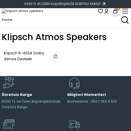
5000 TL VE ÜZERİ ALIŞVERİŞİNİZDE ÜCRETSİZ KARGO!
0
Klipsch Atmos Speakers
Klipsch R-40SA Dolby
Atmos Destekli
Surround Hoparlör
Siyah
Ücretsiz Kargo
Müşteri Hizmetleri
5000 TL ve Üzeri Alışverişlerinizde
Numaramız : 0507 552 8 552
Ücretsiz Kargo