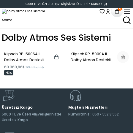
5000 TL VE ÜZERİ ALIŞVERİŞİNİZDE ÜCRETSİZ KARGO!
0
Dolby Atmos Ses Sistemi
Klipsch RP-500SA II
Klipsch RP-500SA II
Dolby Atmos Destekli
Dolby Atmos Destekli
Surround Hoparlör
Surround Hoparlör
60.360,96₺
69.085,86₺
Siyah
Ceviz
-13%
Ücretsiz Kargo
Müşteri Hizmetleri
5000 TL ve Üzeri Alışverişlerinizde
Numaramız : 0507 552 8 552
Ücretsiz Kargo