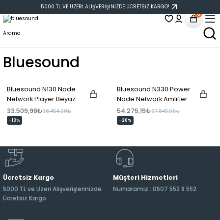
5000 TL VE ÜZERİ ALIŞVERİŞİNİZDE ÜCRETSİZ KARGO!
0
Bluesound
Bluesound N130 Node
Bluesound N330 Power
Network Player Beyaz
Node Network Amlifier
33.509,98₺
54.275,19₺
38.454,08₺
67.843,98₺
-13%
-20%
Ücretsiz Kargo
Müşteri Hizmetleri
5000 TL ve Üzeri Alışverişlerinizde
Numaramız : 0507 552 8 552
Ücretsiz Kargo