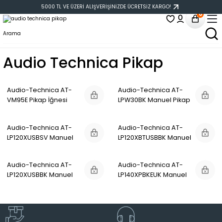
5000 TL VE ÜZERİ ALIŞVERİŞİNİZDE ÜCRETSİZ KARGO!
0
Audio Technica Pikap
Audio-Technica AT-
Audio-Technica AT-
VM95E Pikap İğnesi
LPW30BK Manuel Pikap
Siyah
Audio-Technica AT-
Audio-Technica AT-
LP120XUSBSV Manuel
LP120XBTUSBBK Manuel
Pikap Gri
Pikap Siyah
Audio-Technica AT-
Audio-Technica AT-
LP120XUSBBK Manuel
LP140XPBKEUK Manuel
Pikap Siyah
Pikap Siyah